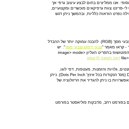
ופי. אנו ממליצים בחום לבצע עיצוב גרפי אך
לי-פרינט צוות גרפיקאים מוכשרים ומקצועיים,
ילה נפרט הוראות כלליות, ובהמשך ניתן דגש
1. מודל צבעים: כל קובץ גרפי המיועד להדפסה חייב להגיע במודל צבעי דפוס (CMYK) ולא בצבעי מסך (RGB). להבנה עמוקה יותר של ההבדל
 - קראו מאמר "
צבעי דפוס וצבעי מסך
". יש
להגדיר את מודל הצבעים בתחילת העבודה מיד עם פתיחת המסמך. ניתן לבצע זאת בתוכנת הפוטושופ בתפריט העליון image> mode>
ראה תמונה לדוגמא
טים, גלויות והזמנות, מעטפות, דפי לוגו,
חוברות, פוסטרים, מדבקות, פולדרים) חשוב לשמור את הקבצים ברזולוציה גבוהה של 300 DPI (מס' הנקודות בכל אינץ' Dots Per Inch). ניתן
image size> image siz בחירה זו תפתח חלון אפשרויות בו ניתן להגדיר את הרזולוציה של
ים בפורמט רחב, מדבקות פוליאסטר בפורמט