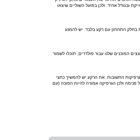
ת ובגודל אחיד. ולכן בפועל השוליים שיצאו
 הקובץ בגודל 85x210 ס"מ, ללא בליד, וברזולוציה של 120 DPI. שימו לב - 12 ס"מ בחלק התחתון עם רקע בלבד. יש להמנע
ים יש לבנות על פי השטאנץ הקיים שלנו. להלן קבצי PDF של השטאנצים המוכנים שלנו עבור פולדרים, תוכלו לשמור
תחילת הטקסטים והגרפיקות החשובות. את הרקע יש להמשיך כחצי
 פנימה ולכן הגרפיקה אמורה להיות הפוכה (עם