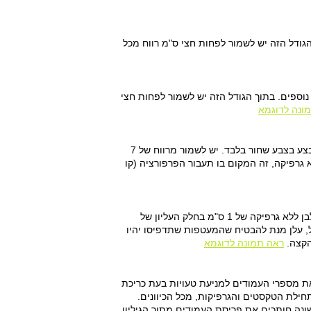
 בליד נוסף). בתוך הגודל הזה יש לשמור לפחות חצי ס"מ רווח מכל
נוספים. בתוך הגודל הזה יש לשמור לפחות חצי
ונה לדוגמא
יש ליצור את הקובץ בגודל המדוייק המוגדר במחירון של הפנקסים שבחרת. את הגרפיקה יש לבצע בצבע שחור בלבד. יש לשמור מרווח של 7
קה לשוליים של המסמך, ובחלק העליון יש לשמור מרווח של 1.5 ס"מ ללא גרפיקה, זה המקום בו תעבור הפרפורציה (קו
יש ליצור את הקובץ בגודל המדוייק המוגדר במחירון של המעטפות שבחרת. יש לשמור מרווח לבן ללא גרפיקה של 1 ס"מ בחלק העליון של
דואר ישראל, עלן מנת להבטיח שהמעטפות שתדפיסו יהיו
הקצה.
ראה תמונה לדוגמא
סיף בגרפיקה את מספרי העמודים למניעת טעויות בעת כריכת
 לפחות 8 מ"מ בין קצה המסמך לבין תחילת הטקסטים והגרפיקות, מכל הכיוונים.
נה חותכים את פריסת העמודים מתוך הגיליון