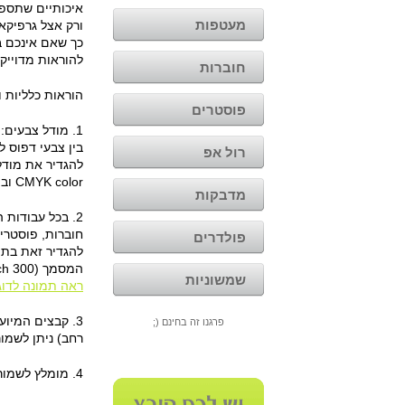
איכותיים שתספק
מעטפות
ורק אצל גרפיקא
כך שאם אינכם ב
להוראות מדוייקו
חוברות
הוראות כלליות ו
פוסטרים
בין צבעי דפוס ל
רול אפ
CMYK color ובתוכנת האילוסטרייטור בתפריט העליון file> document color mode> CMYK color
מדבקות
2. בכל עבודות 
פולדרים
המסמך (300 pixels/inch).
שמשוניות
ראה תמונה לדו
3. קבצים המיו
פרגנו זה בחינם (;
רחב) ניתן לשמור ברז
4. מומלץ לשמור את הקבצים בפורמט PDF לשמירה מקסימאלית על איכותם.