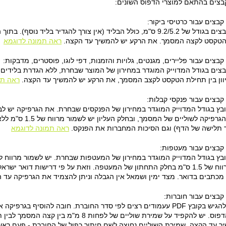
בצים בהתאם למוצרי הדפוס השונים:
קבצים עבור כרטיסי ביקור:
יש ליצור את הקבצים בגודל של 9.2/5.2 ס"מ, כולל הבליד (אין צורך להגדיר
ת הטקסט לקצה המסמך. את הרקע יש להמשיך עד הקצה.
ראה תמונה לדוגמא
קבצים עבור פליירים, מגנטים, גלויות והזמנות, דפי לוגו, פוסטרים, מדבקות:
בצים בגודל המדוייק המוגדר במחירון של המוצר שבחרת, ללא הגדרת בלידים 
יוון בין תחילת הטקסט לקצב המסמך, את הרקע יש להמשיך עד הקצה.
ראה תמ
קבצים עבור פנקסי קבלות:
מ"מ לפחות בין הגרפי
 תלישה של הדף) וגם הסיכות המחברות את הפנקס.
ראה תמונה לדוגמא
 קבצים עבור מעטפות:
המעטפה, ועוד רווח של 1.5 ס"מ בחלק התחתון של המעטפה. וזאת על פי דרישות 
מכתבים בדואר. מצד ימין ושמאל אין הגבלה וניתן להצמיד את הגרפיקה עד 
קבצים עבור חוברות:
את החוברת יש להגיש בקובץ PDF עעמודים רצים לפי סדר החוברת. חובה להו
החוברת בבית הדפוס. יש להקפיד על שמירת שוליים של
ך עד הקצה. שמירת השוליים נחוצה לשם חיתוך כפול של החוברת - פעם ראשו